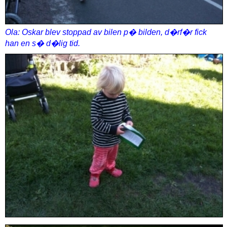
Ola: Oskar blev stoppad av bilen p� bilden, d�rf�r fick
han en s� d�lig tid.