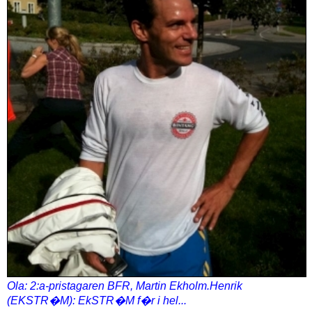
Ola: 2:a-pristagaren BFR, Martin Ekholm.Henrik
(EKSTR�M): EkSTR�M f�r i hel...