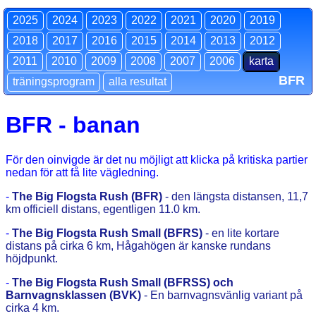
2025
2024
2023
2022
2021
2020
2019
2018
2017
2016
2015
2014
2013
2012
2011
2010
2009
2008
2007
2006
karta
BFR
träningsprogram
alla resultat
BFR - banan
För den oinvigde är det nu möjligt att klicka på kritiska partier
nedan för att få lite vägledning.
-
The Big Flogsta Rush (BFR)
- den längsta distansen, 11,7
km officiell distans, egentligen 11.0 km.
-
The Big Flogsta Rush Small (BFRS)
- en lite kortare
distans på cirka 6 km, Hågahögen är kanske rundans
höjdpunkt.
-
The Big Flogsta Rush Small (BFRSS) och
Barnvagnsklassen (BVK)
- En barnvagnsvänlig variant på
cirka 4 km.