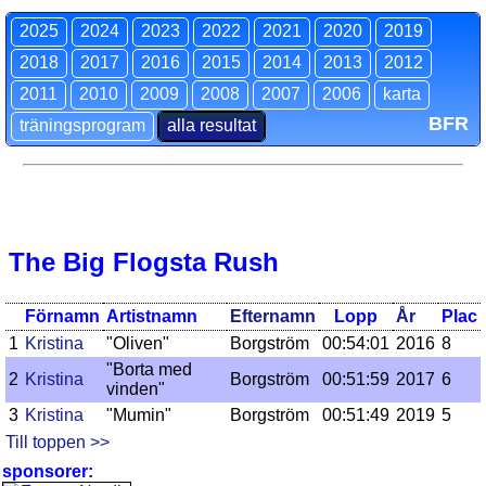
2025
2024
2023
2022
2021
2020
2019
2018
2017
2016
2015
2014
2013
2012
2011
2010
2009
2008
2007
2006
karta
BFR
träningsprogram
alla resultat
The Big Flogsta Rush
Förnamn
Artistnamn
Efternamn
Lopp
År
Plac
1
Kristina
"Oliven"
Borgström
00:54:01
2016
8
"Borta med
2
Kristina
Borgström
00:51:59
2017
6
vinden"
3
Kristina
"Mumin"
Borgström
00:51:49
2019
5
Till toppen >>
sponsorer: