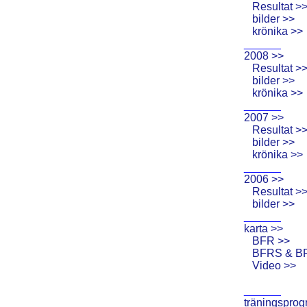
Resultat >
bilder >>
krönika >>
______
2008 >>
Resultat >
bilder >>
krönika >>
______
2007 >>
Resultat >
bilder >>
krönika >>
______
2006 >>
Resultat >
bilder >>
______
karta >>
BFR >>
BFRS & B
Video >>
______
träningsprog