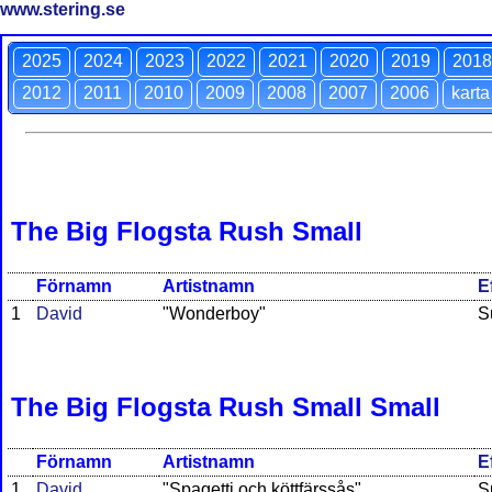
www.stering.se
2025
2024
2023
2022
2021
2020
2019
2018
2012
2011
2010
2009
2008
2007
2006
karta
The Big Flogsta Rush Small
Förnamn
Artistnamn
E
1
David
"Wonderboy"
S
The Big Flogsta Rush Small Small
Förnamn
Artistnamn
E
1
David
"Spagetti och köttfärssås"
S