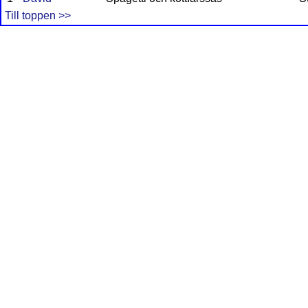
Till toppen >>