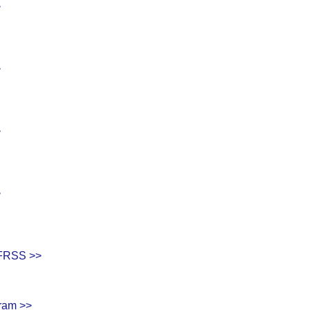
>
>
>
>
FRSS >>
ram >>