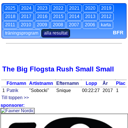
2025
2024
2023
2022
2021
2020
2019
2018
2017
2016
2015
2014
2013
2012
2011
2010
2009
2008
2007
2006
karta
BFR
träningsprogram
alla resultat
The Big Flogsta Rush Small Small
Förnamn
Artistnamn
Efternamn
Lopp
År
Plac
1
Patrik
"Sobocki"
Snique
00:22:27
2017
1
Till toppen >>
sponsorer: