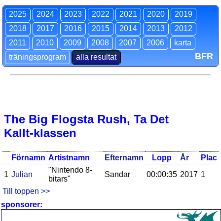
2025
2024
2023
2022
2021
2020
2019
2018
2017
2016
2015
2014
2013
2012
2011
2010
2009
2008
2007
2006
karta
BFR
träningsprogram
alla resultat
The Big Flogsta Rush, Ta Det
Kallt-klassen
Förnamn
Artistnamn
Efternamn
Lopp
År
Plac
"Nintendo 8-
1
Julian
Sandar
00:00:35
2017
1
bitars"
Till toppen >>
sponsorer: