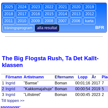
2025
2024
2023
2022
2021
2020
2019
2018
2017
2016
2015
2014
2013
2012
2011
2010
2009
2008
2007
2006
karta
BFR
träningsprogram
alla resultat
The Big Flogsta Rush, Ta Det Kallt-
klassen
Förnamn
Artistnamn
Efternamn
Lopp
År
Pla
1
Ingrid
"Bamse"
Boman
00:01:16
2017
7
2
Ingrid
"Kakkomajahuje"
Boman
00:00:54
2019
5
3
Ingrid
"Lillstirret"
Boman
00:00:45
2023
2
Till toppen >>
sponsorer: