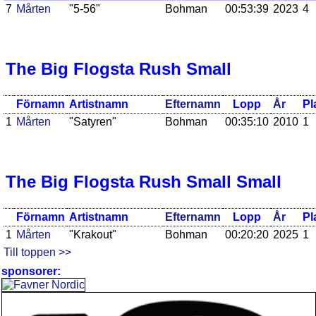
7
Mårten
"5-56"
Bohman
00:53:39
2023
4
The Big Flogsta Rush Small
Förnamn
Artistnamn
Efternamn
Lopp
År
Pl
1
Mårten
"Satyren"
Bohman
00:35:10
2010
1
The Big Flogsta Rush Small Small
Förnamn
Artistnamn
Efternamn
Lopp
År
Pl
1
Mårten
"Krakout"
Bohman
00:20:20
2025
1
Till toppen >>
sponsorer: