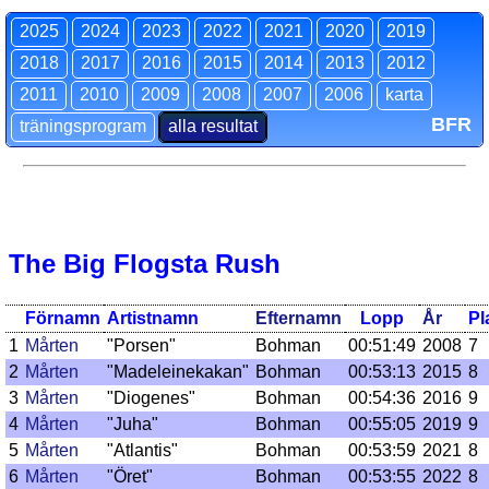
2025
2024
2023
2022
2021
2020
2019
2018
2017
2016
2015
2014
2013
2012
2011
2010
2009
2008
2007
2006
karta
BFR
träningsprogram
alla resultat
The Big Flogsta Rush
Förnamn
Artistnamn
Efternamn
Lopp
År
Pl
1
Mårten
"Porsen"
Bohman
00:51:49
2008
7
2
Mårten
"Madeleinekakan"
Bohman
00:53:13
2015
8
3
Mårten
"Diogenes"
Bohman
00:54:36
2016
9
4
Mårten
"Juha"
Bohman
00:55:05
2019
9
5
Mårten
"Atlantis"
Bohman
00:53:59
2021
8
6
Mårten
"Öret"
Bohman
00:53:55
2022
8