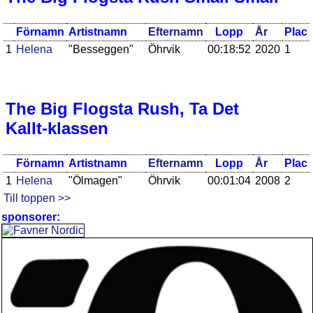
Förnamn
Artistnamn
Efternamn
Lopp
År
Plac
1
Helena
"Besseggen"
Öhrvik
00:18:52
2020
1
The Big Flogsta Rush, Ta Det
Kallt-klassen
Förnamn
Artistnamn
Efternamn
Lopp
År
Plac
1
Helena
"Ölmagen"
Öhrvik
00:01:04
2008
2
Till toppen >>
sponsorer: