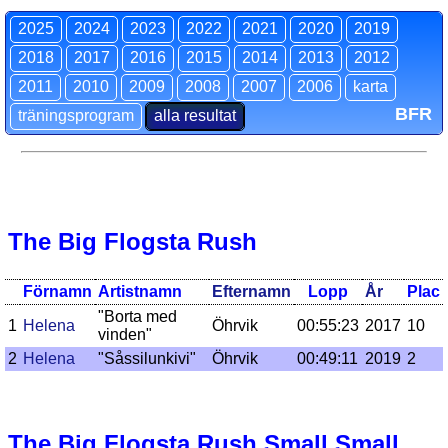
2025
2024
2023
2022
2021
2020
2019
2018
2017
2016
2015
2014
2013
2012
2011
2010
2009
2008
2007
2006
karta
BFR
träningsprogram
alla resultat
The Big Flogsta Rush
Förnamn
Artistnamn
Efternamn
Lopp
År
Plac
"Borta med
1
Helena
Öhrvik
00:55:23
2017
10
vinden"
2
Helena
"Såssilunkivi"
Öhrvik
00:49:11
2019
2
The Big Flogsta Rush Small Small