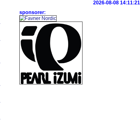
2026-08-08 14:11:21
sponsorer:
>
>
>
>
>
>