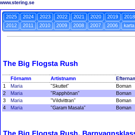
www.stering.se
2025
2024
2023
2022
2021
2020
2019
2018
2012
2011
2010
2009
2008
2007
2006
karta
The Big Flogsta Rush
Förnamn
Artistnamn
Efterna
1
Maria
"Skuttet"
Boman
2
Maria
"Rapphönan"
Boman
3
Maria
"Vildvittran"
Boman
4
Maria
"Garam Masala"
Boman
The Big Flogsta Rush, Barnvagnsklas