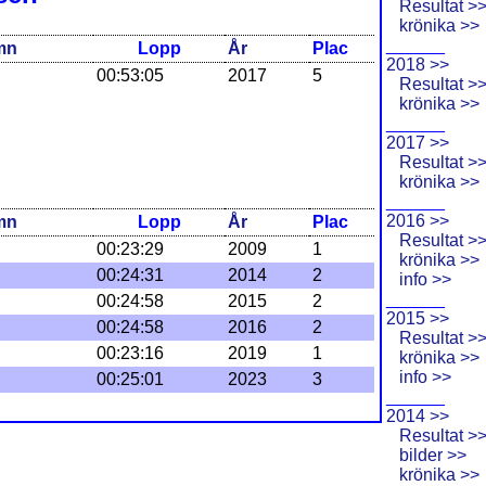
Resultat >
krönika >>
______
mn
Lopp
År
Plac
2018 >>
00:53:05
2017
5
Resultat >
krönika >>
______
2017 >>
Resultat >
krönika >>
______
2016 >>
mn
Lopp
År
Plac
Resultat >
00:23:29
2009
1
krönika >>
00:24:31
2014
2
info >>
______
00:24:58
2015
2
2015 >>
00:24:58
2016
2
Resultat >
00:23:16
2019
1
krönika >>
info >>
00:25:01
2023
3
______
2014 >>
Resultat >
bilder >>
krönika >>