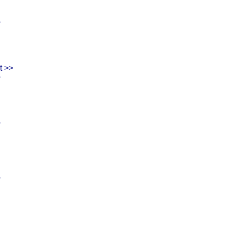
>
t >>
>
>
>