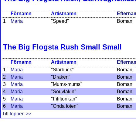
Förnamn
Artistnamn
Efterna
1
Maria
"Speed"
Boman
The Big Flogsta Rush Small Small
Förnamn
Artistnamn
Efterna
1
Maria
"Starbuck"
Boman
2
Maria
"Draken"
Boman
3
Maria
"Mums-mums"
Boman
4
Maria
"Souvlakin"
Boman
5
Maria
"Filifjonkan"
Boman
6
Maria
"Onda foten"
Boman
Till toppen >>