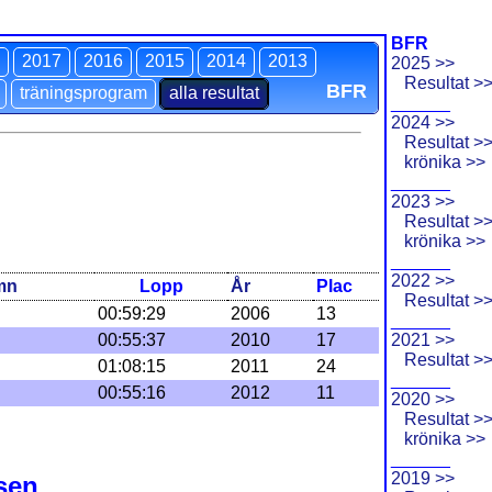
BFR
2017
2016
2015
2014
2013
2025 >>
Resultat >
BFR
träningsprogram
alla resultat
______
2024 >>
Resultat >
krönika >>
______
2023 >>
Resultat >
krönika >>
______
2022 >>
mn
Lopp
År
Plac
Resultat >
00:59:29
2006
13
______
00:55:37
2010
17
2021 >>
Resultat >
01:08:15
2011
24
______
00:55:16
2012
11
2020 >>
Resultat >
krönika >>
______
2019 >>
sen