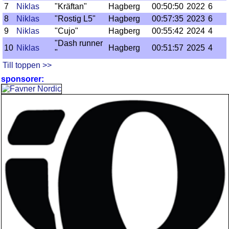
7
Niklas
"Kräftan"
Hagberg
00:50:50
2022
6
8
Niklas
"Rostig L5"
Hagberg
00:57:35
2023
6
9
Niklas
"Cujo"
Hagberg
00:55:42
2024
4
"Dash runner
10
Niklas
Hagberg
00:51:57
2025
4
"
Till toppen >>
sponsorer: