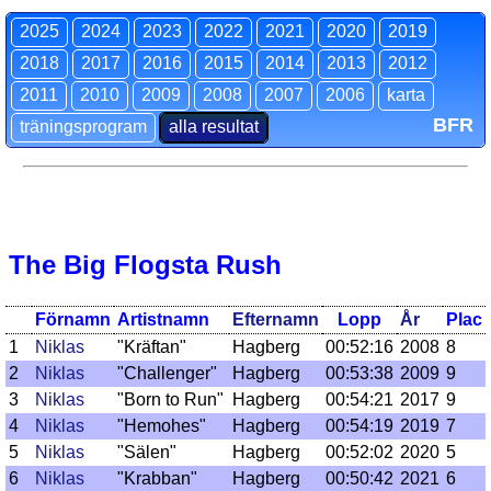
2025
2024
2023
2022
2021
2020
2019
2018
2017
2016
2015
2014
2013
2012
2011
2010
2009
2008
2007
2006
karta
BFR
träningsprogram
alla resultat
The Big Flogsta Rush
Förnamn
Artistnamn
Efternamn
Lopp
År
Plac
1
Niklas
"Kräftan"
Hagberg
00:52:16
2008
8
2
Niklas
"Challenger"
Hagberg
00:53:38
2009
9
3
Niklas
"Born to Run"
Hagberg
00:54:21
2017
9
4
Niklas
"Hemohes"
Hagberg
00:54:19
2019
7
5
Niklas
"Sälen"
Hagberg
00:52:02
2020
5
6
Niklas
"Krabban"
Hagberg
00:50:42
2021
6