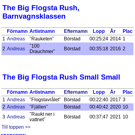
The Big Flogsta Rush,
Barnvagnsklassen
Förnamn
Artistnamn
Efternamn
Lopp
År
Plac
1
Andreas
"Rauketen"
Börstad
00:25:24
2014
1
"100
2
Andreas
Börstad
00:35:18
2016
2
Drauchmer"
The Big Flogsta Rush Small Small
Förnamn
Artistnamn
Efternamn
Lopp
År
Plac
1
Andreas
"Flogstavrålet"
Börstad
00:22:40
2017
3
2
Andreas
"Fjällen"
Börstad
00:40:42
2020
10
"Raukt ner i
3
Andreas
Börstad
00:37:47
2021
10
vattnet"
Till toppen >>