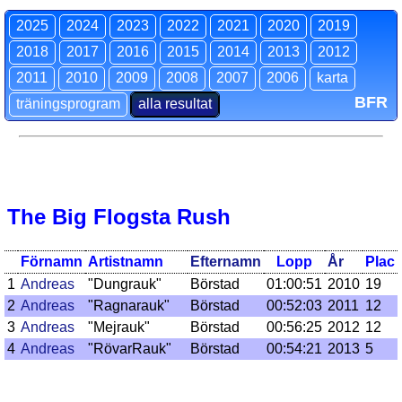
2025
2024
2023
2022
2021
2020
2019
2018
2017
2016
2015
2014
2013
2012
2011
2010
2009
2008
2007
2006
karta
BFR
träningsprogram
alla resultat
The Big Flogsta Rush
Förnamn
Artistnamn
Efternamn
Lopp
År
Plac
1
Andreas
"Dungrauk"
Börstad
01:00:51
2010
19
2
Andreas
"Ragnarauk"
Börstad
00:52:03
2011
12
3
Andreas
"Mejrauk"
Börstad
00:56:25
2012
12
4
Andreas
"RövarRauk"
Börstad
00:54:21
2013
5